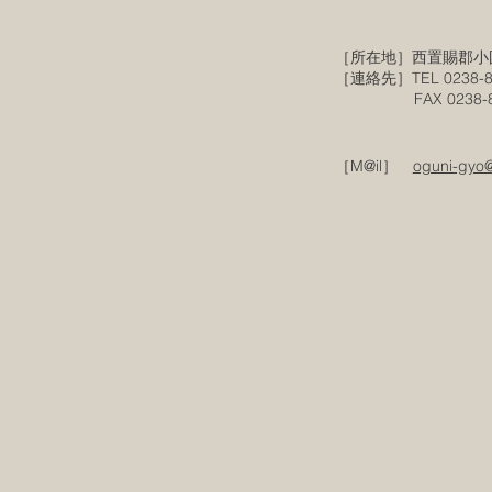
［所在地］西置賜郡小
［連絡先］TEL 0238-8
FAX 0238-87
［M@il］
oguni-gyo@i