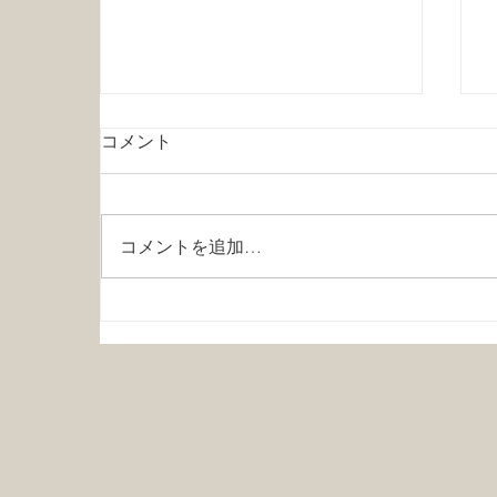
「渓流釣り大会2026」の参加
コメント
受付開始しました
今年も渓流釣り大会を9/5(土)に開
催予定です。 ルアー・フライ・
コメントを追加…
餌釣り何でもOK！ です。 先着
20名で締め切らせていただきま
す。 参加受付・詳細はこちらか
ら