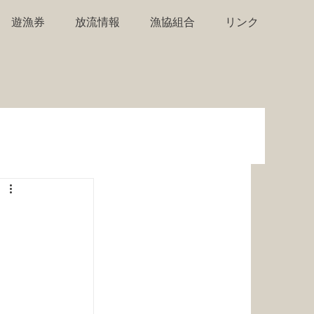
遊漁券
放流情報
漁協組合
リンク