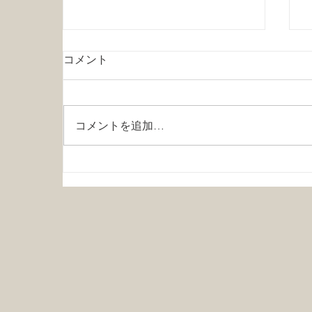
「渓流釣り大会2026」の参加
コメント
受付開始しました
今年も渓流釣り大会を9/5(土)に開
催予定です。 ルアー・フライ・
コメントを追加…
餌釣り何でもOK！ です。 先着
20名で締め切らせていただきま
す。 参加受付・詳細はこちらか
ら