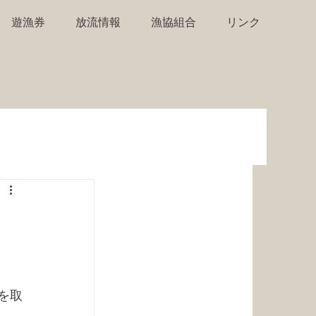
遊漁券
放流情報
漁協組合
リンク
を取