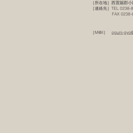
［所在地］西置賜郡小
［連絡先］TEL 0238-8
FAX 0238-87
［M@il］
oguni-gyo@i