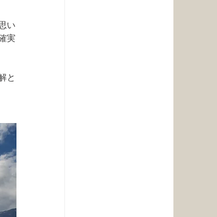
思い
確実
解と